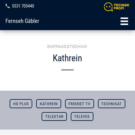
0331 705440
Fernseh Gäbler
EMPFANGSTECHNIK
Kathrein
HD PLUS
KATHREIN
FREENET TV
TECHNISAT
TELESTAR
TELEVES