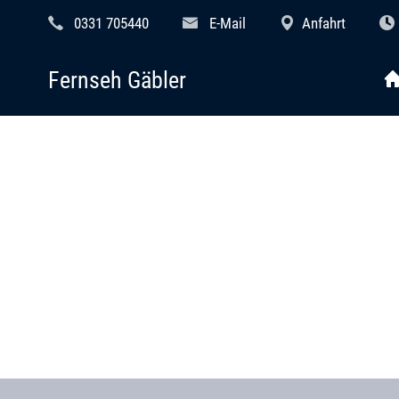
0331 705440
E-Mail
Anfahrt
Fernseh Gäbler